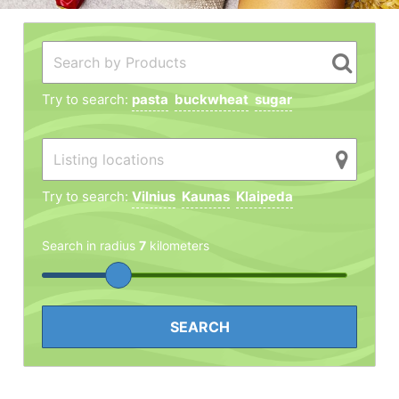
Try to search:
pasta
buckwheat
sugar
Try to search:
Vilnius
Kaunas
Klaipeda
Search in radius
7
kilometers