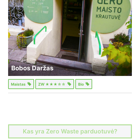
Bobos Daržas
Maistas
ZW ★★★☆☆
Bio
Kas yra Zero Waste parduotuvė?