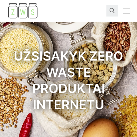
UŽSISAKYK ZERO
WASTE
PRODUKTAI
INTERNETU