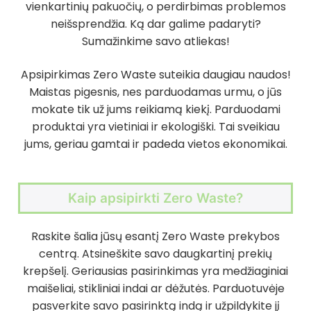
vienkartinių pakuočių, o perdirbimas problemos
neišsprendžia. Ką dar galime padaryti?
Sumažinkime savo atliekas!
Apsipirkimas Zero Waste suteikia daugiau naudos!
Maistas pigesnis, nes parduodamas urmu, o jūs
mokate tik už jums reikiamą kiekį. Parduodami
produktai yra vietiniai ir ekologiški. Tai sveikiau
jums, geriau gamtai ir padeda vietos ekonomikai.
Kaip apsipirkti Zero Waste?
Raskite šalia jūsų esantį Zero Waste prekybos
centrą. Atsineškite savo daugkartinį prekių
krepšelį. Geriausias pasirinkimas yra medžiaginiai
maišeliai, stikliniai indai ar dėžutės. Parduotuvėje
pasverkite savo pasirinktą indą ir užpildykite jį