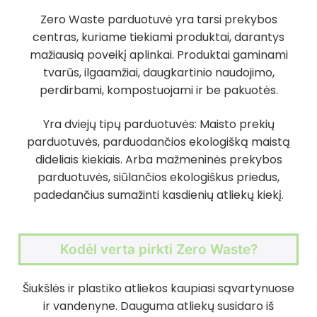
Zero Waste parduotuvė yra tarsi prekybos
centras, kuriame tiekiami produktai, darantys
mažiausią poveikį aplinkai. Produktai gaminami
tvarūs, ilgaamžiai, daugkartinio naudojimo,
perdirbami, kompostuojami ir be pakuotės.
Yra dviejų tipų parduotuvės: Maisto prekių
parduotuvės, parduodančios ekologišką maistą
dideliais kiekiais. Arba mažmeninės prekybos
parduotuvės, siūlančios ekologiškus priedus,
padedančius sumažinti kasdienių atliekų kiekį.
Kodėl verta pirkti Zero Waste?
Šiukšlės ir plastiko atliekos kaupiasi sąvartynuose
ir vandenyne. Dauguma atliekų susidaro iš