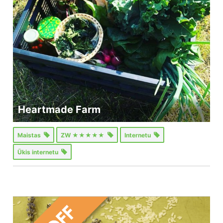
Heartmade Farm
Maistas
ZW ★★★★★
Internetu
Ūkis internetu