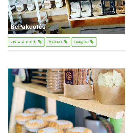
BePakuotės
ZW ★★★★★
Maistas
Daugiau