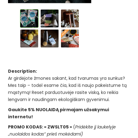
Description:
Ar girdėjote žmones sakant, kad tvarumas yra sunkus?
Mes taip – todėl esame čia, kad iš naujo pakeistume tą
mąstymą! Reset parduotuvėje rasite viską, ko reikia
lengvam ir naudingam ekologiškam gyvenimui.
Gaukite 5% NUOLAIDĄ pirmajam užsakymui
internetu!
PROMO KODAS: « ZWSLT05 »
(
Pridėkite jį laukelyje
„nuolaidos kodas“ prieš mokėdami)